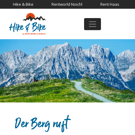
Hike & Bike
Rentworld Noichl
Rent Haas
Der Berg ruft